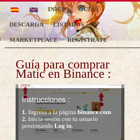
INICIO
GUÍAS
DESCARGA
LISTADOS
MARKETPLACE
REGISTRATE
Guía para comprar
Matic en Binance :
Instrucciones :
1.
Ingresa a la página
binance.com
2.
Inicia sesión con tu usuario
presionando
Log in
.